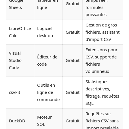
Gratuit
Sheets
ligne
formules
puissantes
Gestion de gros
LibreOffice
Logiciel
Gratuit
fichiers, assistant
Calc
desktop
d’import CSV
Extensions pour
Visual
Éditeur de
CSV, support de
Studio
Gratuit
code
fichiers
Code
volumineux
Statistiques
Outils en
descriptives,
csvkit
ligne de
Gratuit
filtrage, requêtes
commande
SQL
Requêtes sur
Moteur
DuckDB
Gratuit
fichiers CSV sans
SQL
import préalable