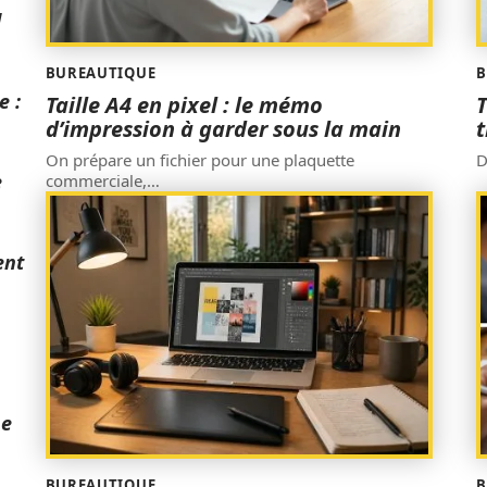
l
BUREAUTIQUE
B
e :
Taille A4 en pixel : le mémo
T
d’impression à garder sous la main
t
On prépare un fichier pour une plaquette
D
e
commerciale,
…
ent
ne
BUREAUTIQUE
B