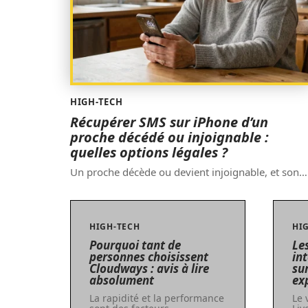
HIGH-TECH
Récupérer SMS sur iPhone d’un
proche décédé ou injoignable :
quelles options légales ?
Un proche décède ou devient injoignable, et son
…
HIGH-TECH
HI
Pourquoi tant de
Le
personnes choisissent
in
Cloudways : avis à lire
sur
absolument
ex
La rapidité et la performance
Le 