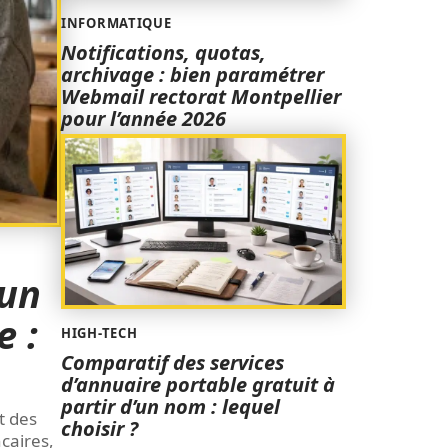
INFORMATIQUE
Notifications, quotas,
archivage : bien paramétrer
Webmail rectorat Montpellier
pour l’année 2026
’un
e :
HIGH-TECH
Comparatif des services
d’annuaire portable gratuit à
partir d’un nom : lequel
t des
choisir ?
caires,