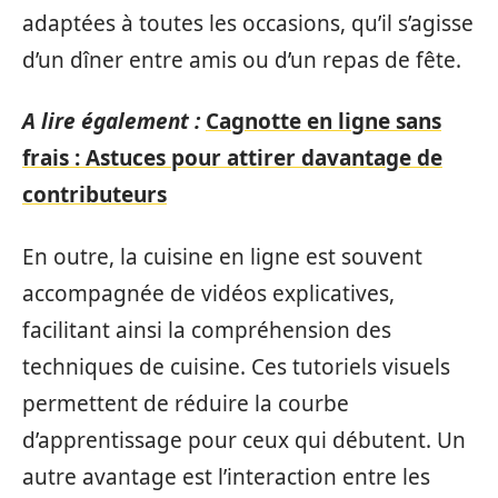
adaptées à toutes les occasions, qu’il s’agisse
d’un dîner entre amis ou d’un repas de fête.
A lire également :
Cagnotte en ligne sans
frais : Astuces pour attirer davantage de
contributeurs
En outre, la cuisine en ligne est souvent
accompagnée de vidéos explicatives,
facilitant ainsi la compréhension des
techniques de cuisine. Ces tutoriels visuels
permettent de réduire la courbe
d’apprentissage pour ceux qui débutent. Un
autre avantage est l’interaction entre les