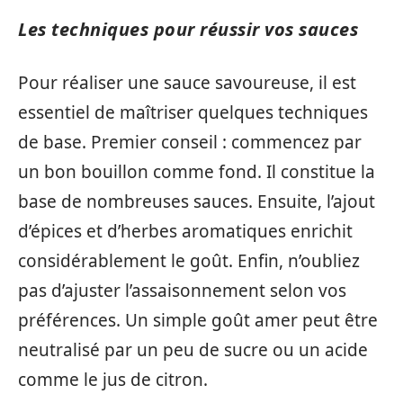
Les techniques pour réussir vos sauces
Pour réaliser une sauce savoureuse, il est
essentiel de maîtriser quelques techniques
de base. Premier conseil : commencez par
un bon bouillon comme fond. Il constitue la
base de nombreuses sauces. Ensuite, l’ajout
d’épices et d’herbes aromatiques enrichit
considérablement le goût. Enfin, n’oubliez
pas d’ajuster l’assaisonnement selon vos
préférences. Un simple goût amer peut être
neutralisé par un peu de sucre ou un acide
comme le jus de citron.