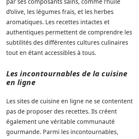
par ses composants sains, comme l’huile
d’olive, les légumes frais, et les herbes
aromatiques. Les recettes intactes et
authentiques permettent de comprendre les
subtilités des différentes cultures culinaires
tout en étant accessibles à tous.
Les incontournables de la cuisine
en ligne
Les sites de cuisine en ligne ne se contentent
pas de proposer des recettes. Ils créent
également une véritable communauté
gourmande. Parmi les incontournables,