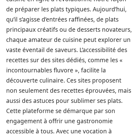
de préparer les plats typiques. Aujourd’hui,
qu’il s’agisse d’entrées raffinées, de plats
principaux créatifs ou de desserts novateurs,
chaque amateur de cuisine peut explorer un
vaste éventail de saveurs. L’accessibilité des
recettes sur des sites dédiés, comme les «
incontournables fluvore », facilite la
découverte culinaire. Ces sites proposent
non seulement des recettes éprouvées, mais
aussi des astuces pour sublimer ses plats.
Cette plateforme se démarque par son
engagement à offrir une gastronomie
accessible à tous. Avec une vocation à