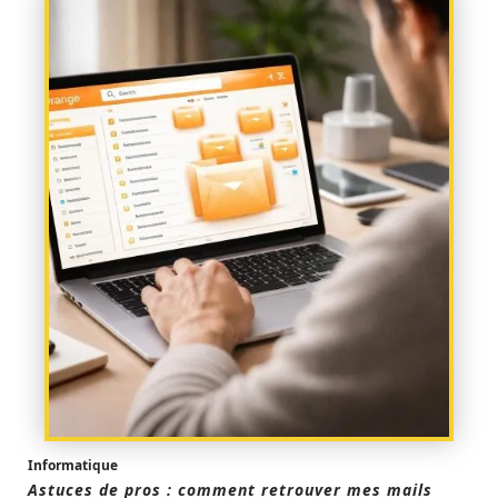
Informatique
Astuces de pros : comment retrouver mes mails