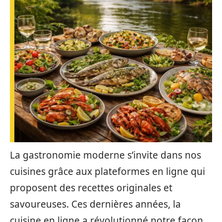
La gastronomie moderne s’invite dans nos
cuisines grâce aux plateformes en ligne qui
proposent des recettes originales et
savoureuses. Ces dernières années, la
cuisine en ligne a révolutionné notre façon