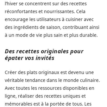
l’hiver se concentrent sur des recettes
réconfortantes et nourrissantes. Cela
encourage les utilisateurs à cuisiner avec
des ingrédients de saison, contribuant ainsi
à un mode de vie plus sain et plus durable.
Des recettes originales pour
épater vos invités
Créer des plats originaux est devenu une
véritable tendance dans le monde culinaire.
Avec toutes les ressources disponibles en
ligne, réaliser des recettes uniques et
mémorables est à la portée de tous. Les