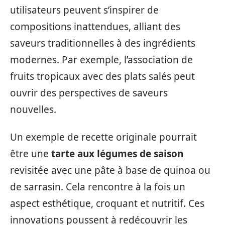
utilisateurs peuvent s’inspirer de
compositions inattendues, alliant des
saveurs traditionnelles à des ingrédients
modernes. Par exemple, l’association de
fruits tropicaux avec des plats salés peut
ouvrir des perspectives de saveurs
nouvelles.
Un exemple de recette originale pourrait
être une
tarte aux légumes de saison
revisitée avec une pâte à base de quinoa ou
de sarrasin. Cela rencontre à la fois un
aspect esthétique, croquant et nutritif. Ces
innovations poussent à redécouvrir les