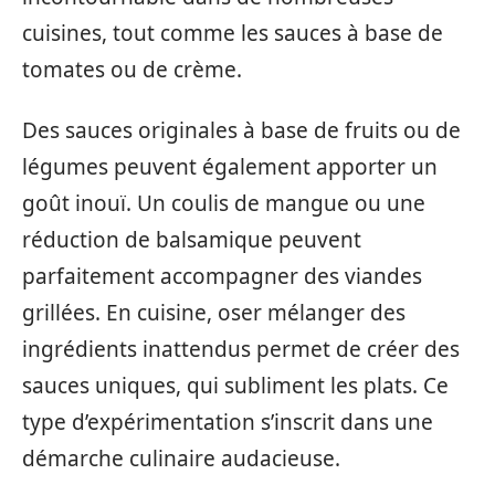
cuisines, tout comme les sauces à base de
tomates ou de crème.
Des sauces originales à base de fruits ou de
légumes peuvent également apporter un
goût inouï. Un coulis de mangue ou une
réduction de balsamique peuvent
parfaitement accompagner des viandes
grillées. En cuisine, oser mélanger des
ingrédients inattendus permet de créer des
sauces uniques, qui subliment les plats. Ce
type d’expérimentation s’inscrit dans une
démarche culinaire audacieuse.