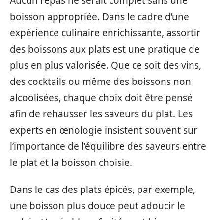
Aucun repas ne serait complet sans une
boisson appropriée. Dans le cadre d’une
expérience culinaire enrichissante, assortir
des boissons aux plats est une pratique de
plus en plus valorisée. Que ce soit des vins,
des cocktails ou même des boissons non
alcoolisées, chaque choix doit être pensé
afin de rehausser les saveurs du plat. Les
experts en œnologie insistent souvent sur
l’importance de l’équilibre des saveurs entre
le plat et la boisson choisie.
Dans le cas des plats épicés, par exemple,
une boisson plus douce peut adoucir le