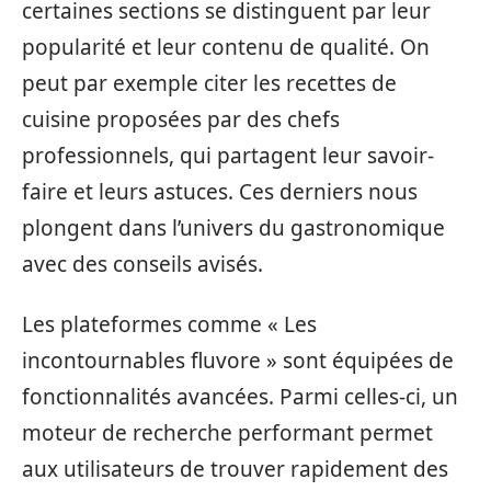
certaines sections se distinguent par leur
popularité et leur contenu de qualité. On
peut par exemple citer les recettes de
cuisine proposées par des chefs
professionnels, qui partagent leur savoir-
faire et leurs astuces. Ces derniers nous
plongent dans l’univers du gastronomique
avec des conseils avisés.
Les plateformes comme « Les
incontournables fluvore » sont équipées de
fonctionnalités avancées. Parmi celles-ci, un
moteur de recherche performant permet
aux utilisateurs de trouver rapidement des