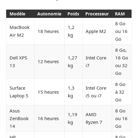
Modèle
Autonomie
Poids
Processeur
RAM
8 Go
MacBook
1,2
18 heures
Apple M2
ou 16
Air M2
kg
Go
8 Go,
Dell XPS
1,27
Intel Core
16 Go
12 heures
13
kg
i7
ou 32
Go
8 Go
Surface
1,3
Intel Core
15 heures
à 32
Laptop 5
kg
i5 ou i7
Go
Asus
8 Go
1,19
AMD
ZenBook
16 heures
ou 16
kg
Ryzen 7
14
Go
HP
8 Go